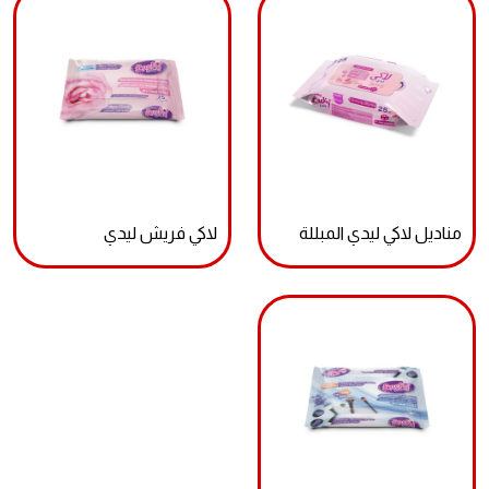
مناديل لاكي ليدي المبللة
لاكي فريش ليدي